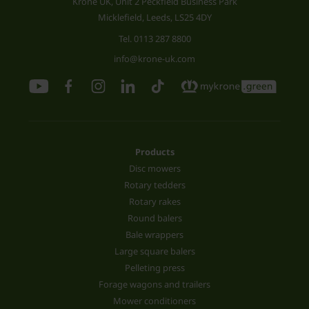
Krone UK, Unit 2 Peckfield Business Park
Micklefield, Leeds, LS25 4DY
Tel.
0113 287 8800
info@krone-uk.com
Products
Disc mowers
Rotary tedders
Rotary rakes
Round balers
Bale wrappers
Large square balers
Pelleting press
Forage wagons and trailers
Mower conditioners