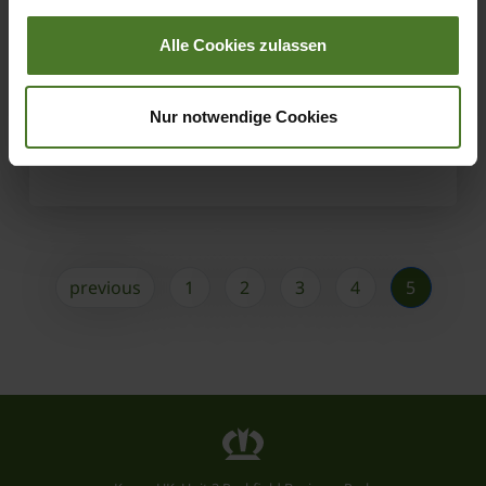
01.05.2020
Alle Cookies zulassen
KRONE UK appoints two new dealers
Nur notwendige Cookies
LEARN MORE
previous
1
2
3
4
5