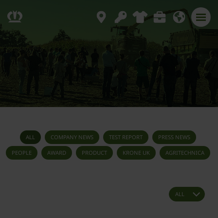
ALL
COMPANY NEWS
TEST REPORT
PRESS NEWS
PEOPLE
AWARD
PRODUCT
KRONE UK
AGRITECHNICA