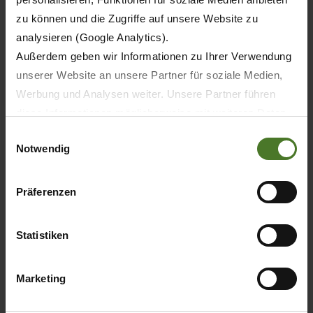
Flexible mowing fleet meets contractor
zu können und die Zugriffe auf unsere Website zu
needs
analysieren (Google Analytics).
Außerdem geben wir Informationen zu Ihrer Verwendung
LEARN MORE
unserer Website an unsere Partner für soziale Medien,
Werbung und Analysen weiter. Unsere Partner führen
diese Informationen möglicherweise mit weiteren Daten
zusammen, die Sie ihnen bereitgestellt haben oder die
Einwilligungsauswahl
Notwendig
sie im Rahmen Ihrer Nutzung der Dienste gesammelt
haben.
Wir setzen im Rahmen des Trackings auch Dienstleister
Präferenzen
in Drittländern außerhalb der EU mit abweichenden
Datenschutzbestimmungen ein, wodurch das Risiko von
Statistiken
behördlichen Zugriffen bzw. von Kontrollverlust bzgl.
übermittelter Daten bestehen kann.
Marketing
Datenschutzhinweise
Impressum