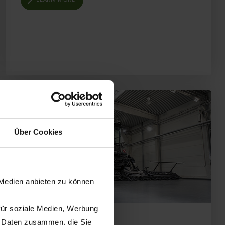
Über Cookies
 Medien anbieten zu können
für soziale Medien, Werbung
n Daten zusammen, die Sie
08.11.2025