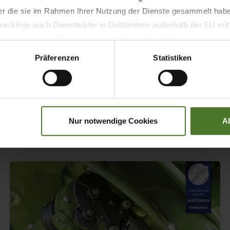
der die sie im Rahmen Ihrer Nutzung der Dienste gesammelt hab
AWARD
AGRITECHNICA
PRODUCT
ackings auch Dienstleister in Drittländern außerhalb der EU mi
 wodurch das Risiko von behördlichen Zugriffen bzw. von Kontro
KRONE BiG Pack HDP II is
Präferenzen
Statistiken
FARM MACHINE 2026
LEARN MORE
Nur notwendige Cookies
A