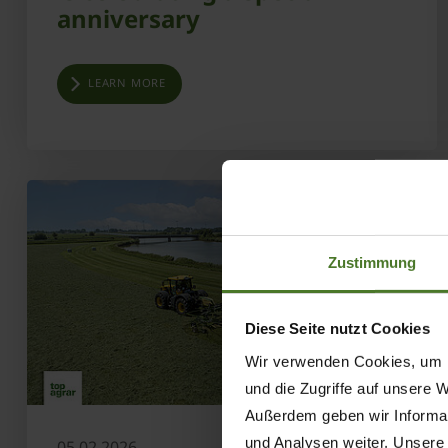
anniversary
LEARN MORE
Zustimmung
Diese Seite nutzt Cookies
Wir verwenden Cookies, um I
und die Zugriffe auf unsere 
Außerdem geben wir Informat
und Analysen weiter. Unsere
05.02.2026