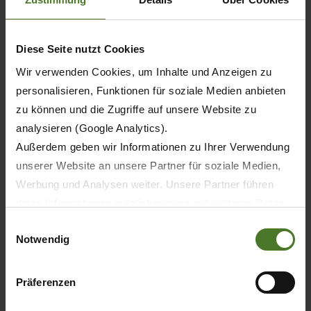
Diese Seite nutzt Cookies
-
Wir verwenden Cookies, um Inhalte und Anzeigen zu
personalisieren, Funktionen für soziale Medien anbieten
-
zu können und die Zugriffe auf unsere Website zu
analysieren (Google Analytics).
Außerdem geben wir Informationen zu Ihrer Verwendung
unserer Website an unsere Partner für soziale Medien,
89 / 120
Werbung und Analysen weiter. Unsere Partner führen
diese Informationen möglicherweise mit weiteren Daten
111 / 150
zusammen, die Sie ihnen bereitgestellt haben oder die
Einwilligungsauswahl
Notwendig
sie im Rahmen Ihrer Nutzung der Dienste gesammelt
haben.
Forager-filled forage wagons
Wir setzen im Rahmen des Trackings auch Dienstleister
Präferenzen
with a transport volume of 46
in Drittländern außerhalb der EU mit abweichenden
and 56 m³