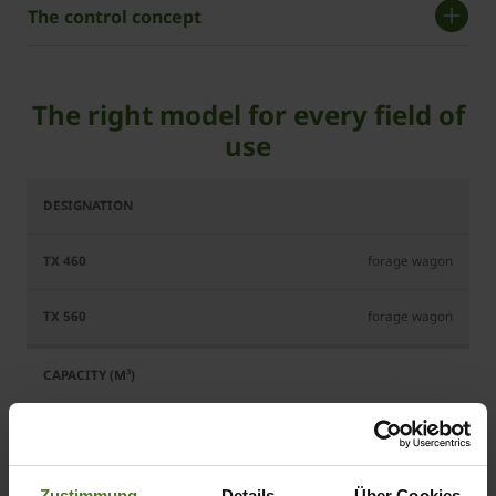
The control concept
The right model for every field of
use
TX
TX
460
560
forage wagon
forage wagon
46
56
Zustimmung
Details
Über Cookies