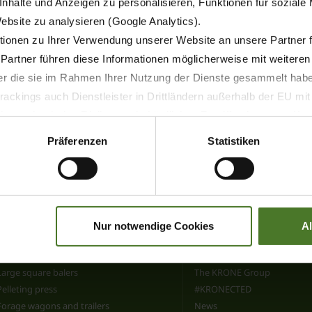
nhalte und Anzeigen zu personalisieren, Funktionen für soziale
Website zu analysieren (Google Analytics).
ionen zu Ihrer Verwendung unserer Website an unsere Partner 
 Partner führen diese Informationen möglicherweise mit weitere
oes your KRONE machine loo
der die sie im Rahmen Ihrer Nutzung der Dienste gesammelt hab
ackings auch Dienstleister in Drittländern außerhalb der EU mi
 there is KRONE for coloring. Simply download it, print it o
 wodurch das Risiko von behördlichen Zugriffen bzw. von Kontro
Präferenzen
Statistiken
Products
Explore KRONE
Disc mowers
The KRONE Museum
Rotary tedders
KRONE Fan Shop
Rotary rakes
Wallpapers
Nur notwendige Cookies
A
Round balers
Our philosophy
Bale wrappers
Careers
Large square balers
The KRONE Group
Pelleting press
#KRONECTED
Forage wagons and trailers
News