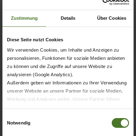
General Terms and Conditions -
mykrone.green
Zustimmung
Details
Über Cookies
Allgemeine Bedingungen für Lieferungen
und Leistungen
Diese Seite nutzt Cookies
Wir verwenden Cookies, um Inhalte und Anzeigen zu
personalisieren, Funktionen für soziale Medien anbieten
zu können und die Zugriffe auf unsere Website zu
General Terms and Conditions for
analysieren (Google Analytics).
Deliveries and Services
Außerdem geben wir Informationen zu Ihrer Verwendung
unserer Website an unsere Partner für soziale Medien,
Werbung und Analysen weiter. Unsere Partner führen
diese Informationen möglicherweise mit weiteren Daten
Termini e condizioni generali di fornitura e
zusammen, die Sie ihnen bereitgestellt haben oder die
Einwilligungsauswahl
servizi
Notwendig
sie im Rahmen Ihrer Nutzung der Dienste gesammelt
haben.