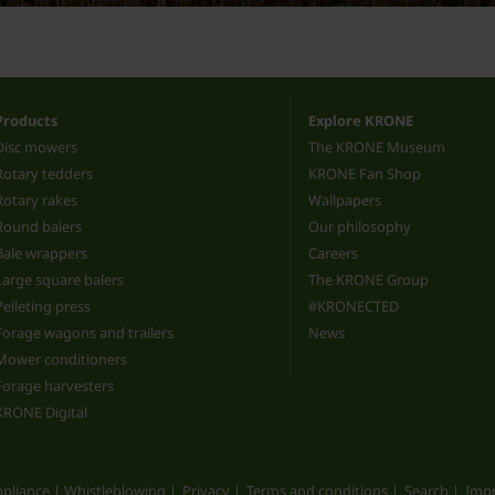
Products
Explore KRONE
Disc mowers
The KRONE Museum
Rotary tedders
KRONE Fan Shop
Rotary rakes
Wallpapers
Round balers
Our philosophy
Bale wrappers
Careers
Large square balers
The KRONE Group
Pelleting press
#KRONECTED
Forage wagons and trailers
News
Mower conditioners
Forage harvesters
KRONE Digital
pliance | Whistleblowing
Privacy
Terms and conditions
Search
Impr