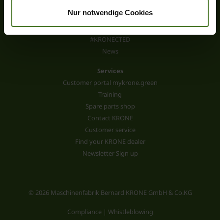
Our philosophy
Nur notwendige Cookies
Careers
The KRONE Group
#KRONECTED
News
Services
Customer portal mykrone.green
Training
Spare parts shop
Contact KRONE
Customer service
Find your KRONE dealer
Newsletter Sign up
© 2026 Maschinenfabrik Bernard KRONE GmbH & Co.KG
Compliance | Whistleblowing