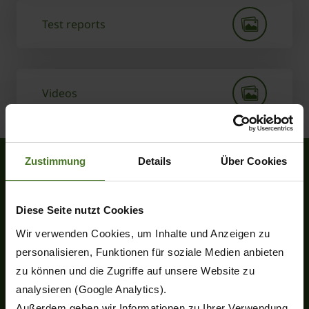
Test reports
Videos
Zustimmung
Details
Über Cookies
Krone UK, Unit 2 Peckfield Business Park
Diese Seite nutzt Cookies
Micklefield, Leeds, LS25 4DY
Wir verwenden Cookies, um Inhalte und Anzeigen zu
Tel.
0113 287 8800
personalisieren, Funktionen für soziale Medien anbieten
info@krone-uk.com
zu können und die Zugriffe auf unsere Website zu
analysieren (Google Analytics).
Außerdem geben wir Informationen zu Ihrer Verwendung