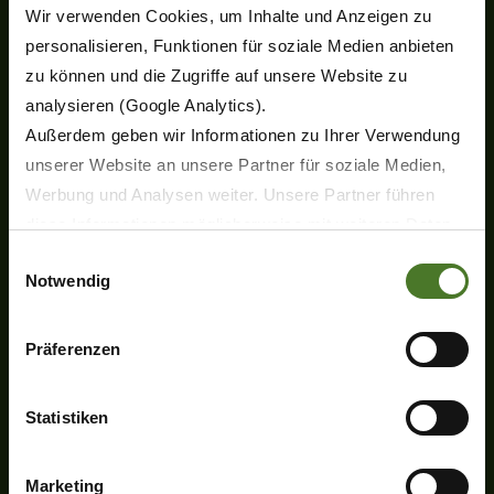
Large square balers
Wir verwenden Cookies, um Inhalte und Anzeigen zu
Pelleting press
personalisieren, Funktionen für soziale Medien anbieten
Forage wagons and trailers
zu können und die Zugriffe auf unsere Website zu
Mower conditioners
analysieren (Google Analytics).
Forage harvesters
KRONE Digital
Außerdem geben wir Informationen zu Ihrer Verwendung
unserer Website an unsere Partner für soziale Medien,
Explore KRONE
Werbung und Analysen weiter. Unsere Partner führen
The KRONE Museum
diese Informationen möglicherweise mit weiteren Daten
KRONE Fan Shop
zusammen, die Sie ihnen bereitgestellt haben oder die
Wallpapers
Einwilligungsauswahl
Notwendig
Our philosophy
sie im Rahmen Ihrer Nutzung der Dienste gesammelt
Careers
haben.
The KRONE Group
Wir setzen im Rahmen des Trackings auch Dienstleister
Präferenzen
#KRONECTED
in Drittländern außerhalb der EU mit abweichenden
News
Datenschutzbestimmungen ein, wodurch das Risiko von
Statistiken
Services
behördlichen Zugriffen bzw. von Kontrollverlust bzgl.
Customer portal mykrone.green
übermittelter Daten bestehen kann.
Training
Marketing
Datenschutzhinweise