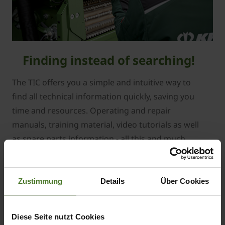
Finding instead of searching!
The TIC offers you a simple and intuitive way to
find all technical information quickly, saving you
time and resources. Operating and repair
manuals, training material, video tutorials as well
as spare parts information - all this and much
more is available in the TIC.
Zustimmung
Details
Über Cookies
Time is TICking.
Diese Seite nutzt Cookies
The TIC makes your everyday work easier and