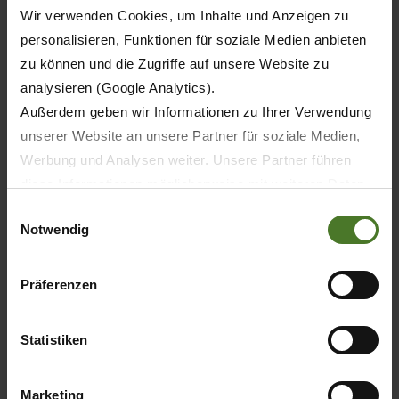
Wir verwenden Cookies, um Inhalte und Anzeigen zu
helps you reduce machine downtime. Try it out:
personalisieren, Funktionen für soziale Medien anbieten
Experience the advantages of the TIC now!
zu können und die Zugriffe auf unsere Website zu
analysieren (Google Analytics).
Außerdem geben wir Informationen zu Ihrer Verwendung
unserer Website an unsere Partner für soziale Medien,
Werbung und Analysen weiter. Unsere Partner führen
diese Informationen möglicherweise mit weiteren Daten
zusammen, die Sie ihnen bereitgestellt haben oder die
Einwilligungsauswahl
Notwendig
sie im Rahmen Ihrer Nutzung der Dienste gesammelt
haben.
Wir setzen im Rahmen des Trackings auch Dienstleister
Präferenzen
in Drittländern außerhalb der EU mit abweichenden
Datenschutzbestimmungen ein, wodurch das Risiko von
Statistiken
behördlichen Zugriffen bzw. von Kontrollverlust bzgl.
übermittelter Daten bestehen kann.
Marketing