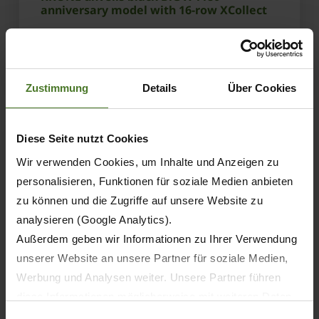
anniversary model with 16-row XCollect
LEARN MORE
Zustimmung
Details
Über Cookies
Diese Seite nutzt Cookies
Wir verwenden Cookies, um Inhalte und Anzeigen zu
personalisieren, Funktionen für soziale Medien anbieten
zu können und die Zugriffe auf unsere Website zu
analysieren (Google Analytics).
Außerdem geben wir Informationen zu Ihrer Verwendung
unserer Website an unsere Partner für soziale Medien,
Werbung und Analysen weiter. Unsere Partner führen
diese Informationen möglicherweise mit weiteren Daten
08.11.2025
zusammen, die Sie ihnen bereitgestellt haben oder die