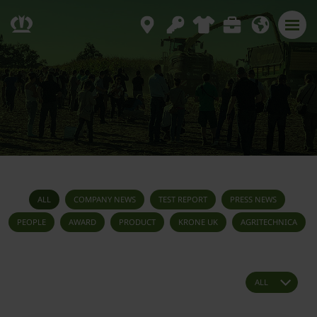
ALL
COMPANY NEWS
TEST REPORT
PRESS NEWS
PEOPLE
AWARD
PRODUCT
KRONE UK
AGRITECHNICA