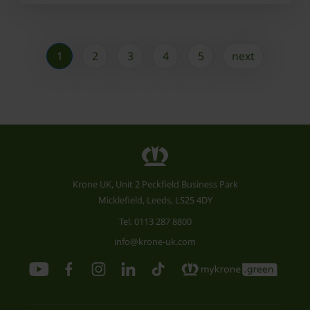
1
2
3
4
5
next
Krone UK, Unit 2 Peckfield Business Park
Micklefield, Leeds, LS25 4DY
Tel.
0113 287 8800
info@krone-uk.com